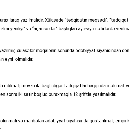
r buraxılaraq yazılmalıdır. Xülasədə “tədqiqatın məqsədi”, “tədqiqa
lmi yeniliyi” və “açar sözlər” başlıqları ayrı-ayrı sətirlərdə verilmə
ə yazılmış xülasələr məqalənin sonunda ədəbiyyat siyahısından sonr
in eyni olmalıdır.
ah edilməli, mövzu ilə bağlı digər tədqiqatlar haqqında məlumat 
dən sonra iki sətir boşluq buraxmaqla 12 şriftlə yazılmalıdır.
lunmalı və mənbələri ədəbiyyat siyahısında göstərilməli, empirik 