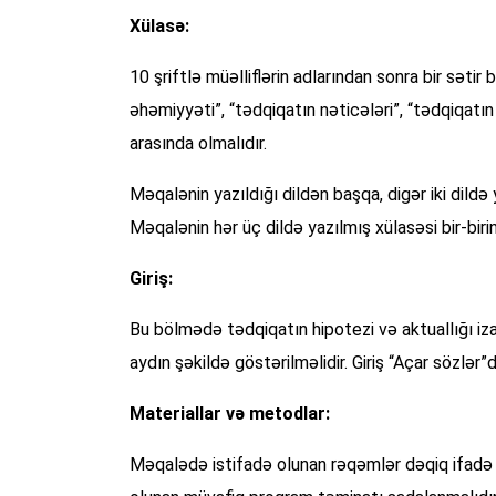
Xülasə:
10 şriftlə müəlliflərin adlarından sonra bir səti
əhəmiyyəti”, “tədqiqatın nəticələri”, “tədqiqatın e
arasında olmalıdır.
Məqalənin yazıldığı dildən başqa, digər iki dild
Məqalənin hər üç dildə yazılmış xülasəsi bir-birin
Giriş:
Bu bölmədə tədqiqatın hipotezi və aktuallığı iz
aydın şəkildə göstərilməlidir. Giriş “Açar sözlər”
Materiallar və metodlar:
Məqalədə istifadə olunan rəqəmlər dəqiq ifadə o