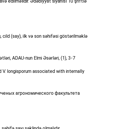
avə edilməlidir. Ədəbiyyat siyahısı 10 şriftlə
ı, cild (say), ilk və son səhifəsi göstərilməklə
ləri, ADAU-nun Elmi Əsərləri, (1), 3-7
d V. longisporum associated with internally
х ученых агрономического факультета
, səhifə sayı şəklində olmalıdır.