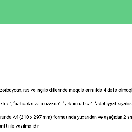
Azərbaycan, rus və ingilis dillərində məqalələrini ildə 4 dəfə olmaql
metod”, “nəticələr və müzakirə”, “yekun nəticə”, “ədəbiyyat siyahıs
unda A4 (210 x 297 mm) formatında yuxarıdan və aşağıdan 2 sm,
ti ilə yazılmalıdır.