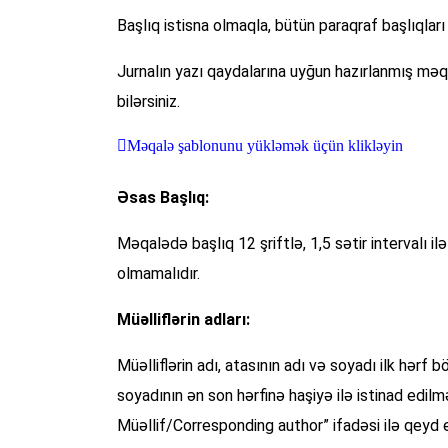
Başlıq istisna olmaqla, bütün paraqraf başlıqları 
Jurnalın yazı qaydalarına uyğun hazırlanmış mə
bilərsiniz.
Məqalə şablonunu yükləmək üçün klikləyin
Əsas Başlıq:
Məqalədə başlıq 12 şriftlə, 1,5 sətir intervalı i
olmamalıdır.
Müəlliflərin adları:
Müəlliflərin adı, atasının adı və soyadı ilk hərf 
soyadının ən son hərfinə haşiyə ilə istinad edil
Müəllif/Corresponding author” ifadəsi ilə qeyd ed