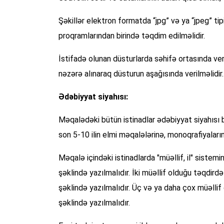
Şəkillər elektron formatda “jpg” və ya “jpeg” ti
proqramlarından birində təqdim edilməlidir.
İstifadə olunan düsturlarda səhifə ortasında veri
nəzərə alınaraq düsturun aşağısında verilməlidi
Ədəbiyyat siyahısı:
Məqalədəki bütün istinadlar ədəbiyyat siyahısı b
son 5-10 ilin elmi məqalələrinə, monoqrafiyaların
Məqalə içindəki istinadlarda "müəllif, il" sistem
şəklində yazılmalıdır. İki müəllif olduğu təq
şəklində yazılmalıdır. Üç və ya daha çox müəlli
şəklində yazılmalıdır.