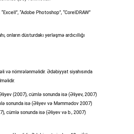
d”, “Excell”, “Adobe Photoshop”, “CorelDRAW”
hı, onların düsturdakı yerləşmə ardıcıllığı
məli və nömrələnməlidir. Ədəbiyyat siyahısında
məlidir.
a Əliyev (2007), cümlə sonunda isə (Əliyev, 2007)
cümlə sonunda isə (Əliyev və Məmmədov 2007)
7), cümlə sonunda isə (Əliyev və b., 2007)