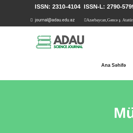
ISSN: 2310-4104
ISSN-L: 2790-579
journal@adau.edu.az
Azərbaycan,Gəncə ş. Atatü
Ana Səhifə
Mü