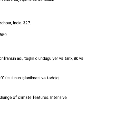
odhpur, India. 327.
 559
onfransın adı, təşkil olunduğu yer və tarix, ilk və
0” üsulunun işlənilməsi və tədqiqi.
change of climate features. Intensive