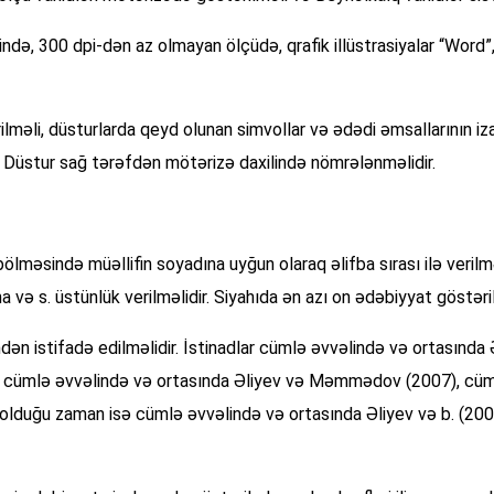
pində, 300 dpi-dən az olmayan ölçüdə, qrafik illüstrasiyalar “Wor
lməli, düsturlarda qeyd olunan simvollar və ədədi əmsallarının iza
r. Düstur sağ tərəfdən mötərizə daxilində nömrələnməlidir.
ölməsində müəllifin soyadına uyğun olaraq əlifba sırası ilə veril
a və s. üstünlük verilməlidir. Siyahıda ən azı on ədəbiyyat göstəril
indən istifadə edilməlidir. İstinadlar cümlə əvvəlində və ortasınd
dirdə cümlə əvvəlində və ortasında Əliyev və Məmmədov (2007), 
f olduğu zaman isə cümlə əvvəlində və ortasında Əliyev və b. (200