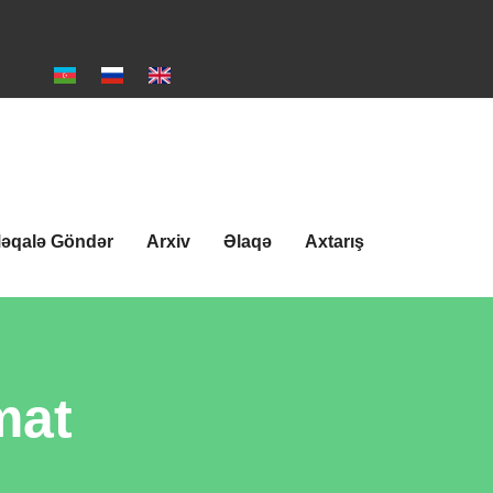
əqalə Göndər
Arxiv
Əlaqə
Axtarış
mat