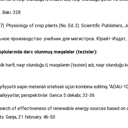
i. Bakı. 328
17). Physiology of crop plants (No. Ed. 2). Scientific Publishers, J
ительное производство: учебник для магистров. Юрайт-Издат,
oplularında dərc olunmuş məqalələr (tezislər):
 ilk hərfi, nəşr olunduğu il, məqalənin (tezisin) adı, nəşr olunduğu k
eyfiyyətli səpin materialı istehsalı üçün kombinə edilmiş “ADAU-10
ailiyyətlər, perspektivlər. Gəncə 5 dekabr, 33-36
research of effectiveness of renewable energy sources based on 
s. Ganja, 21 february. 46-50