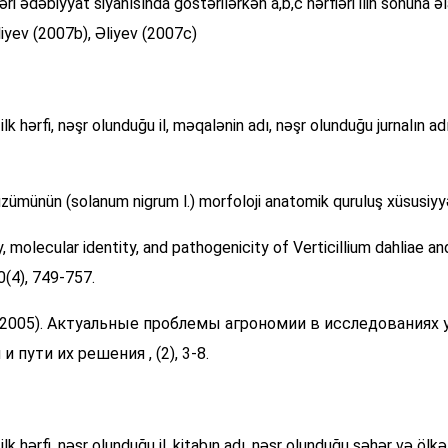
ri ədəbiyyat siyahısında göstərilərkən a,b,c hərfləri ilin sonuna əl
Əliyev (2007b), Əliyev (2007c)
 ilk hərfi, nəşr olunduğu il, məqalənin adı, nəşr olunduğu jurnalın ad
zümünün (solanum nigrum l.) morfoloji anatomik quruluş xüsusiyyət
, molecular identity, and pathogenicity of Verticillium dahliae an
0(4), 749-757.
. А. (2005). Актуальные проблемы агрономии в исследования
пути их решения , (2), 3-8.
 ilk hərfi, nəşr olunduğu il, kitabın adı, nəşr olunduğu şəhər və ölkə