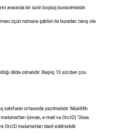
ətn arasında bir sətir boşluq buraxılmalıdır.
nması üçün nümunə şablon ilə buradan tanış ola
ıldığı dildə olmalıdır. Başlıq 15 sözdən çox
aq səhifənin ortasında yazılmalıdır. Müəllifin
n məlumatları (ünvan, e-mail və OrcID) “Əsas
və OrcID məlumatları daxil edilməlidir.