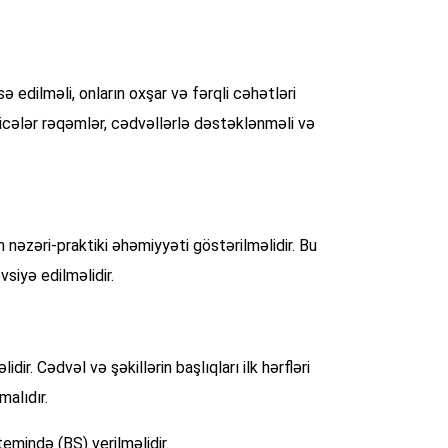
edilməli, onların oxşar və fərqli cəhətləri
əticələr rəqəmlər, cədvəllərlə dəstəklənməli və
 nəzəri-praktiki əhəmiyyəti göstərilməlidir. Bu
siyə edilməlidir.
ir. Cədvəl və şəkillərin başlıqları ilk hərfləri
malıdır.
temində (BS) verilməlidir.