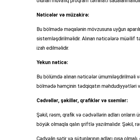
olunan müvafiq proqram təminatı sadalanmalıdır
Nəticələr və müzakirə:
Bu bölmədə məqalənin mövzusuna uyğun aparılmış t
sistemləşdirilməlidir. Alınan nəticələrə müəllif 
izah edilməlidir.
Yekun nəticə:
Bu bölümdə alınan nəticələr ümumiləşdirilməli və
bölmədə həmçinin tədqiqatın məhdudiyyətləri və 
Cədvəllər, şəkillər, qrafiklər və sxemlər:
Şəkil, rəsm, qrafik və cədvəllərin adları onların ü
böyük olmaqla qalın şriftlə yazılmalıdır. Şəkil, r
Cədvəlin sətir və sütunlarının adları qısa olmalı