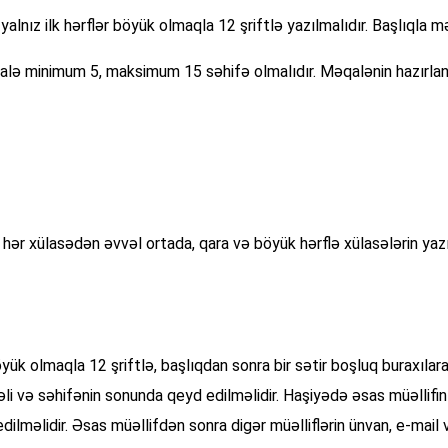
yalnız ilk hərflər böyük olmaqla 12 şriftlə yazılmalıdır. Başlıqla m
qalə minimum 5, maksimum 15 səhifə olmalıdır. Məqalənin hazırla
lə hər xülasədən əvvəl ortada, qara və böyük hərflə xülasələrin yaz
böyük olmaqla 12 şriftlə, başlıqdan sonra bir sətir boşluq buraxılar
məli və səhifənin sonunda qeyd edilməlidir. Haşiyədə əsas müəllifi
ilməlidir. Əsas müəllifdən sonra digər müəlliflərin ünvan, e-mail 