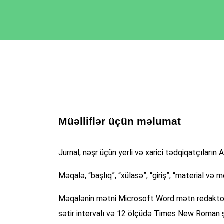
Müəlliflər üçün məlumat
Jurnal, nəşr üçün yerli və xarici tədqiqatçıların 
Məqalə, “başlıq”, “xülasə”, “giriş”, “material və 
Məqalənin mətni Microsoft Word mətn redaktor
sətir intervalı və 12 ölçüdə Times New Roman şrif