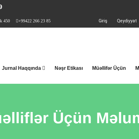
9
Giriş
Qeydiyyat
rk 450
+99422 266 23 85
Jurnal Haqqında
Nəşr Etikası
Müəllifər Üçün
M
əlliflər Üçün Məlu