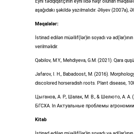
Eyni tədqiqatçının eyni ildə nəşr olunan məqalələ
aşağıdakı şəkildə yazılmalıdır. Əliyev (2007a), 
Məqalələr:
İstinad edilən müəllif(lər)in soyadı və ad(lar)ının
verilməlidir.
Qəbilov, M.Y., Mehdiyeva, G.M. (2021). Qara quşü
Jafarov, I. H., Babadoost, M. (2016). Morphology
discolored horseradish roots. Plant disease, 10
Цыганов, А. Р., Шалак, М. В., & Шелюто, А
БГСХА. In Актуальные проблемы агрономии и 
Kitab
İstinad edilən müəllif(lər)in soyadı və ad(lar)ının