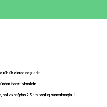
a rüblük olaraq nəşr edir.
ı”ndan ibarət olmalıdır.
 sol və sağdan 2,5 sm boşluq buraxılmaqla, 1