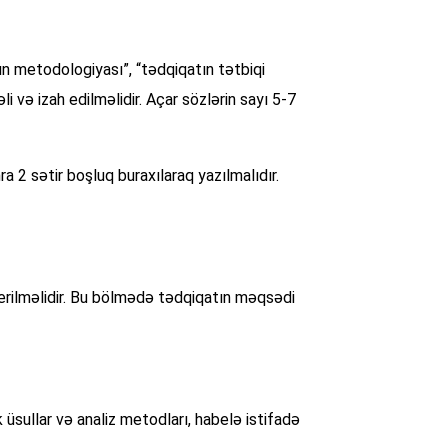
tın metodologiyası”, “tədqiqatın tətbiqi
li və izah edilməlidir. Açar sözlərin sayı 5-7
a 2 sətir boşluq buraxılaraq yazılmalıdır.
verilməlidir. Bu bölmədə tədqiqatın məqsədi
üsullar və analiz metodları, habelə istifadə