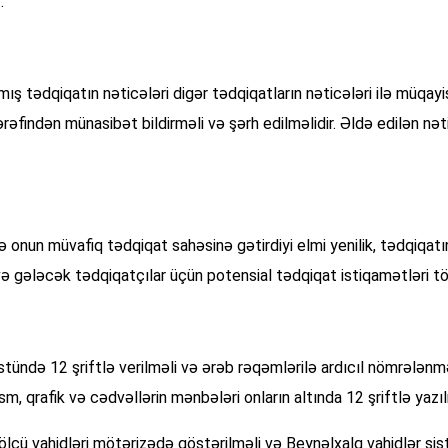
.
ədqiqatın nəticələri digər tədqiqatların nəticələri ilə müqayisə 
tərəfindən münasibət bildirməli və şərh edilməlidir. Əldə edilən n
 onun müvafiq tədqiqat sahəsinə gətirdiyi elmi yenilik, tədqiqatın
gələcək tədqiqatçılar üçün potensial tədqiqat istiqamətləri töv
stündə 12 şriftlə verilməli və ərəb rəqəmlərilə ardıcıl nömrələnməlid
əsm, qrafik və cədvəllərin mənbələri onların altında 12 şriftlə yazıl
, ölçü vahidləri mötərizədə göstərilməli və Beynəlxalq vahidlər sis