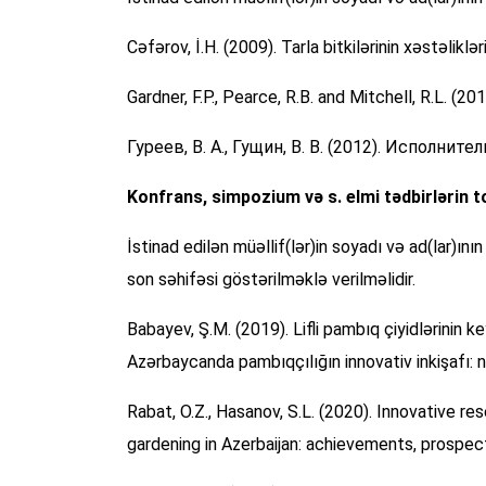
Cəfərov, İ.H. (2009). Tarla bitkilərinin xəstəliklər
Gardner, F.P., Pearce, R.B. and Mitchell, R.L. (20
Гуреев, В. А., Гущин, В. В. (2012). Исполн
Konfrans, simpozium və s. elmi tədbirlərin t
İstinad edilən müəllif(lər)in soyadı və ad(lar)ının
son səhifəsi göstərilməklə verilməlidir.
Babayev, Ş.M. (2019). Lifli pambıq çiyidlərinin k
Azərbaycanda pambıqçılığın innovativ inkişafı: n
Rabat, O.Z., Hasanov, S.L. (2020). Innovative 
gardening in Azerbaijan: achievements, prospect