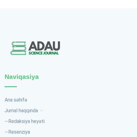
Naviqasiya
Ana səhifə
Jurnal haqqında
--
Redaksiya heyəti
--
Resenziya