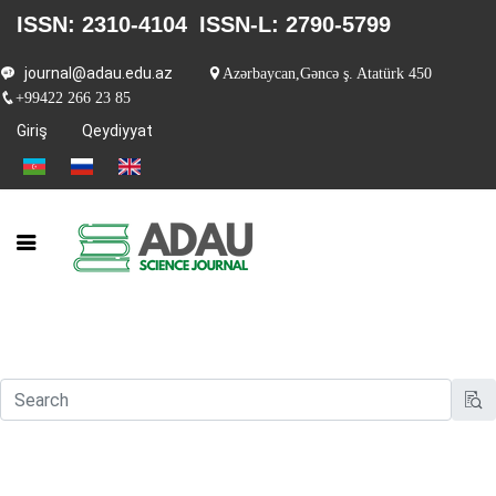
ISSN: 2310-4104
ISSN-L: 2790-5799
journal@adau.edu.az
Azərbaycan,Gəncə ş. Atatürk 450
+99422 266 23 85
Giriş
Qeydiyyat