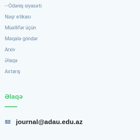
--
Ödəniş siyasəti
Nəşr etikası
Müəllifər üçün
Məqalə göndər
Arxiv
Əlaqə
Axtarış
Əlaqə
journal@adau.edu.az