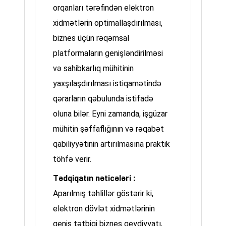
orqanları tərəfindən elektron
xidmətlərin optimallaşdırılması,
biznes üçün rəqəmsal
platformaların genişləndirilməsi
və sahibkarlıq mühitinin
yaxşılaşdırılması istiqamətində
qərarların qəbulunda istifadə
oluna bilər. Eyni zamanda, işgüzar
mühitin şəffaflığının və rəqabət
qabiliyyətinin artırılmasına praktik
töhfə verir.
Tədqiqatın nəticələri :
Aparılmış təhlillər göstərir ki,
elektron dövlət xidmətlərinin
geniş tətbiqi biznes qeydiyyatı,