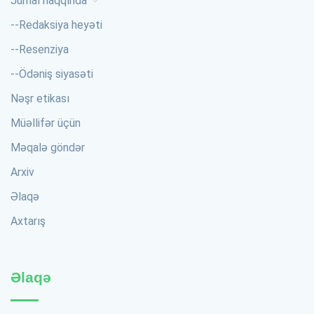
Jurnal haqqında
--
Redaksiya heyəti
--
Resenziya
--
Ödəniş siyasəti
Nəşr etikası
Müəllifər üçün
Məqalə göndər
Arxiv
Əlaqə
Axtarış
Əlaqə