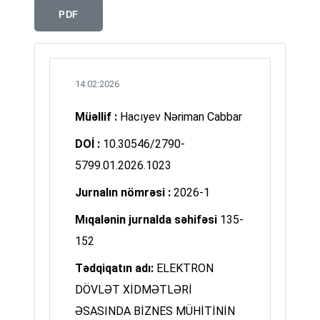
PDF
14:02:2026
Müəllif :
Hacıyev Nəriman Cabbar
DOİ :
10.30546/2790-
5799.01.2026.1023
Jurnalın nömrəsi :
2026-1
Mıqalənin jurnalda səhifəsi
135-
152
Tədqiqatın adı:
ELEKTRON
DÖVLƏT XİDMƏTLƏRİ
ƏSASINDA BİZNES MÜHİTİNİN