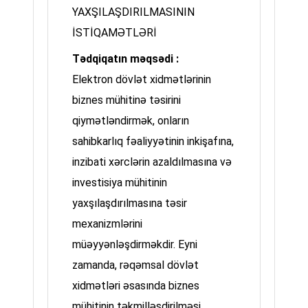
YAXŞILAŞDIRILMASININ
İSTİQAMƏTLƏRİ
Tədqiqatın məqsədi :
Elektron dövlət xidmətlərinin
biznes mühitinə təsirini
qiymətləndirmək, onların
sahibkarlıq fəaliyyətinin inkişafına,
inzibati xərclərin azaldılmasına və
investisiya mühitinin
yaxşılaşdırılmasına təsir
mexanizmlərini
müəyyənləşdirməkdir. Eyni
zamanda, rəqəmsal dövlət
xidmətləri əsasında biznes
mühitinin təkmilləşdirilməsi