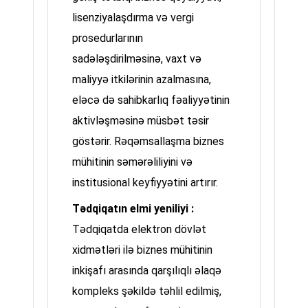
lisenziyalaşdırma və vergi
prosedurlarının
sadələşdirilməsinə, vaxt və
maliyyə itkilərinin azalmasına,
eləcə də sahibkarlıq fəaliyyətinin
aktivləşməsinə müsbət təsir
göstərir. Rəqəmsallaşma biznes
mühitinin səmərəliliyini və
institusional keyfiyyətini artırır.
Tədqiqatın elmi yeniliyi :
Tədqiqatda elektron dövlət
xidmətləri ilə biznes mühitinin
inkişafı arasında qarşılıqlı əlaqə
kompleks şəkildə təhlil edilmiş,