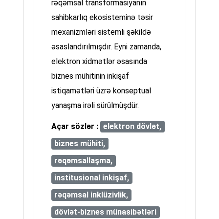
rəqəmsal transformasiyanın
sahibkarlıq ekosisteminə təsir
mexanizmləri sistemli şəkildə
əsaslandırılmışdır. Eyni zamanda,
elektron xidmətlər əsasında
biznes mühitinin inkişaf
istiqamətləri üzrə konseptual
yanaşma irəli sürülmüşdür.
Açar sözlər :
elektron dövlət,
biznes mühiti,
rəqəmsallaşma,
institusional inkişaf,
rəqəmsal inklüzivlik,
dövlət-biznes münasibətləri