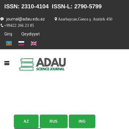
ISSN: 2310-4104
ISSN-L: 2790-5799
journal@adau.edu.az
Azərbaycan,Gəncə ş. Atatürk 450
+99422 266 23 85
Giriş
Qeydiyyat
AZ
RUS
ING