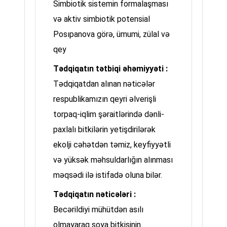
Simbiotik sistemin formalaşması
və aktiv simbiotik potensial
Posıpanova görə, ümumi, zülal və
qey
Tədqiqatın tətbiqi əhəmiyyəti :
Tədqiqatdan alınan nəticələr
respublikamızın qeyri əlverişli
torpaq-iqlim şəraitlərində dənli-
paxlalı bitkilərin yetişdirilərək
ekolji cəhətdən təmiz, keyfiyyətli
və yüksək məhsuldarlığın alınması
məqsədi ilə istifadə oluna bilər.
Tədqiqatın nəticələri :
Becərildiyi mühütdən asılı
olmayaraq soya bitkisinin