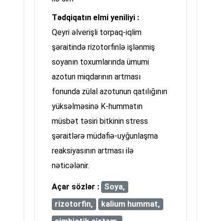
Tədqiqatın elmi yeniliyi :
Qeyri əlverişli torpaq-iqlim
şəraitində rizotorfinlə işlənmiş
soyanın toxumlarında ümumi
azotun miqdarının artması
fonunda zülal azotunun qatılığının
yüksəlməsinə K-hummatın
müsbət təsiri bitkinin stress
şəraitlərə müdafiə-uyğunlaşma
reaksiyasının artması ilə
nəticələnir.
Açar sözlər :
Soya,
rizotorfin,
kalium hummat,