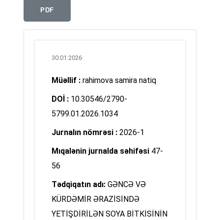
PDF
30:01:2026
Müəllif :
rahimova samira natiq
DOİ :
10.30546/2790-
5799.01.2026.1034
Jurnalın nömrəsi :
2026-1
Mıqalənin jurnalda səhifəsi
47-
56
Tədqiqatın adı:
GƏNCƏ VƏ
KÜRDƏMİR ƏRAZİSİNDƏ
YETİŞDİRİLƏN SOYA BİTKİSİNİN