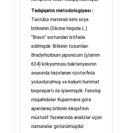
Tədqiqatın metodologiyası :
Təcrübə materialı kimi soya
bitkisinin (Glicine hispida L.)
“Bravo” sortundan istifadə
edilmişdir. Bitkinin toxumları
Bradyrhizibium japonicum (ştamm
634) kökyumrusu bakteriyasının
əsasında hazırlanan rizotorfinlə
yoluxdurulmuş və kalium hummat
bioprepartı ilə işlənmişdir. Fenoloji
müşahidələr Kupermana görə
aparılaraq bitkinin inkişafının
müxtəlif fazalarında analizlər üçün
nümunələr götürülmüşdür.