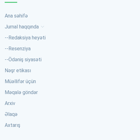
Ana səhifə
Jurnal haqqında
--
Redaksiya heyəti
--
Resenziya
--
Ödəniş siyasəti
Nəşr etikası
Müəllifər üçün
Məqalə göndər
Arxiv
Əlaqə
Axtarış