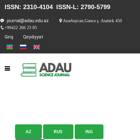
ISSN: 2310-4104
ISSN-L: 2790-5799
journal@adau.edu.az
Azərbaycan,Gəncə ş. Atatürk 450
+99422 266 23 85
Giriş
Qeydiyyat
AZ
RUS
ING