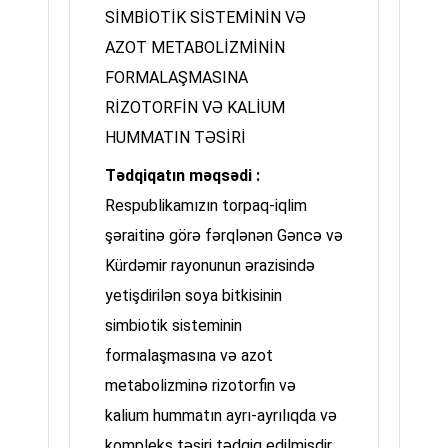
SİMBİOTİK SİSTEMİNİN VƏ
AZOT METABOLİZMİNİN
FORMALAŞMASINA
RİZOTORFİN VƏ KALİUM
HUMMATIN TƏSİRİ
Tədqiqatın məqsədi :
Respublikamızın torpaq-iqlim
şəraitinə görə fərqlənən Gəncə və
Kürdəmir rayonunun ərazisində
yetişdirilən soya bitkisinin
simbiotik sisteminin
formalaşmasına və azot
metabolizminə rizotorfin və
kalium hummatın ayrı-ayrılıqda və
kompleks təsiri tədqiq edilmişdir.