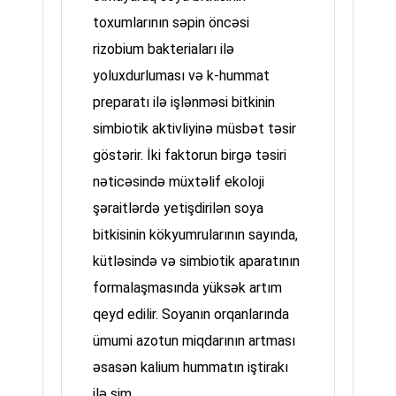
toxumlarının səpin öncəsi
rizobium bakteriaları ilə
yoluxdurluması və k-hummat
preparatı ilə işlənməsi bitkinin
simbiotik aktivliyinə müsbət təsir
göstərir. İki faktorun birgə təsiri
nəticəsində müxtəlif ekoloji
şəraitlərdə yetişdirilən soya
bitkisinin kökyumrularının sayında,
kütləsində və simbiotik aparatının
formalaşmasında yüksək artım
qeyd edilir. Soyanın orqanlarında
ümumi azotun miqdarının artması
əsasən kalium hummatın iştirakı
ilə sim