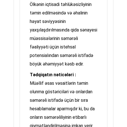
Ölkənin iqtisadi təhlükəsizliyinin
təmin edilməsində və əhalinin
həyat səviyyəsinin
yaxşılaşdırılmasında qida sənayesi
müəssisələrinin səmərəli
fəaliyyəti üçün istehsal
potensialından səmərəli istifadə
böyük əhəmiyyət kəsb edir.
Tədqiqatın nəticələri :
Müəllif əsas vəsaitlərin təmin
olunma göstəriciləri və onlardan
səmərəli istifadə üçün bir sıra
hesablamalar aparmışdır ki, bu da
onların səmərəliliyinin etibarlı
qiymətləndirilməsinə imkan verir.