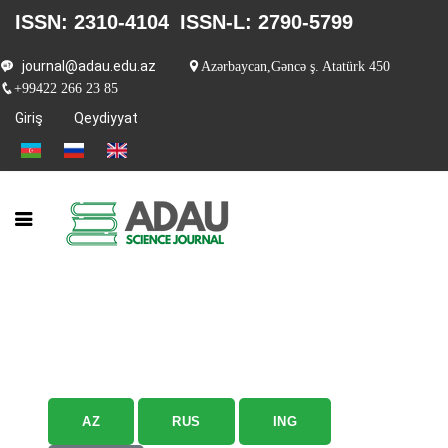
ISSN: 2310-4104
ISSN-L: 2790-5799
journal@adau.edu.az
Azərbaycan,Gəncə ş. Atatürk 450
+99422 266 23 85
Giriş
Qeydiyyat
AZ
RUS
ING