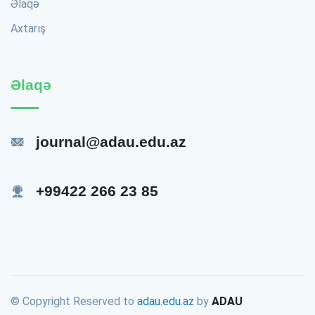
Əlaqə
Axtarış
Əlaqə
journal@adau.edu.az
+99422 266 23 85
© Copyright Reserved to
adau.edu.az
by
ADAU