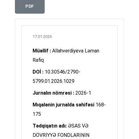
PDF
17:01:2026
Müəllif :
Allahverdiyeva Ləman
Rafiq
DOİ :
10.30546/2790-
5799.01.2026.1029
Jurnalın nömrəsi :
2026-1
Mıqalənin jurnalda səhifəsi
168-
175
Tədqiqatın adı:
ƏSAS VƏ
DÖVRİYYƏ FONDLARININ