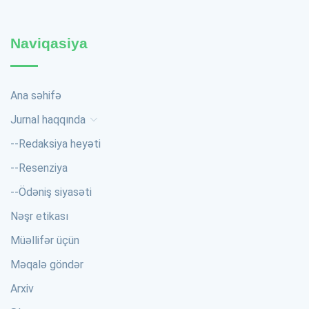
Naviqasiya
Ana səhifə
Jurnal haqqında
--
Redaksiya heyəti
--
Resenziya
--
Ödəniş siyasəti
Nəşr etikası
Müəllifər üçün
Məqalə göndər
Arxiv