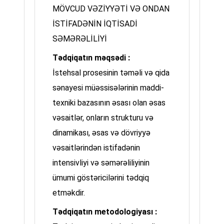
MÖVCUD VƏZİYYƏTİ VƏ ONDAN
İSTİFADƏNİN İQTİSADİ
SƏMƏRƏLİLİYİ
Tədqiqatın məqsədi :
İstehsal prosesinin təməli və qida
sənayesi müəssisələrinin maddi-
texniki bazasının əsası olan əsas
vəsaitlər, onların strukturu və
dinamikası, əsas və dövriyyə
vəsaitlərindən istifadənin
intensivliyi və səmərəliliyinin
ümumi göstəricilərini tədqiq
etməkdir.
Tədqiqatın metodologiyası :