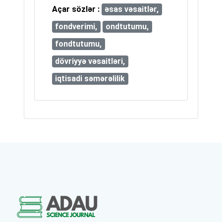
Açar sözlər :
əsas vəsaitlər,
fondverimi,
ondtutumu,
fondtutumu,
dövriyyə vəsaitləri,
iqtisadi səmərəlilik