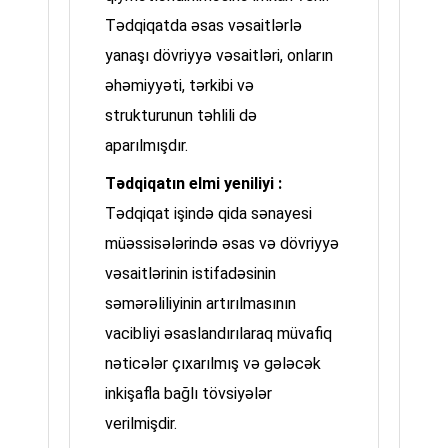
Tədqiqatda əsas vəsaitlərlə
yanaşı dövriyyə vəsaitləri, onların
əhəmiyyəti, tərkibi və
strukturunun təhlili də
aparılmışdır.
Tədqiqatın elmi yeniliyi :
Tədqiqat işində qida sənayesi
müəssisələrində əsas və dövriyyə
vəsaitlərinin istifadəsinin
səmərəliliyinin artırılmasının
vacibliyi əsaslandırılaraq müvafiq
nəticələr çıxarılmış və gələcək
inkişafla bağlı tövsiyələr
verilmişdir.