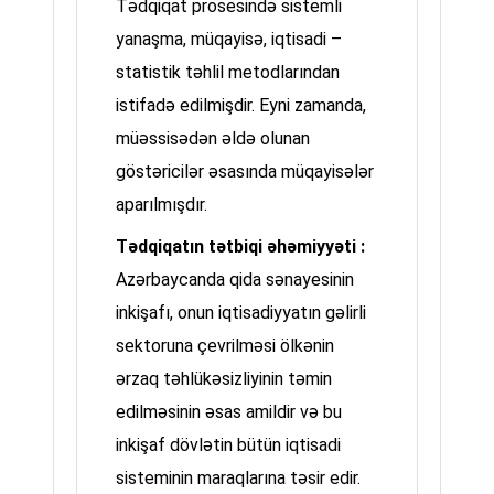
Tədqiqat prosesində sistemli
yanaşma, müqayisə, iqtisadi –
statistik təhlil metodlarından
istifadə edilmişdir. Eyni zamanda,
müəssisədən əldə olunan
göstəricilər əsasında müqayisələr
aparılmışdır.
Tədqiqatın tətbiqi əhəmiyyəti :
Azərbaycanda qida sənayesinin
inkişafı, onun iqtisadiyyatın gəlirli
sektoruna çevrilməsi ölkənin
ərzaq təhlükəsizliyinin təmin
edilməsinin əsas amildir və bu
inkişaf dövlətin bütün iqtisadi
sisteminin maraqlarına təsir edir.