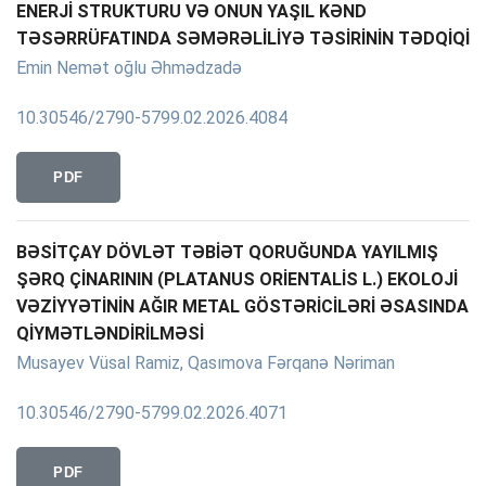
ENERJİ STRUKTURU VƏ ONUN YAŞIL KƏND
TƏSƏRRÜFATINDA SƏMƏRƏLİLİYƏ TƏSİRİNİN TƏDQİQİ
Emin Nemət oğlu Əhmədzadə
10.30546/2790-5799.02.2026.4084
PDF
BƏSİTÇAY DÖVLƏT TƏBİƏT QORUĞUNDA YAYILMIŞ
ŞƏRQ ÇİNARININ (PLATANUS ORİENTALİS L.) EKOLOJİ
VƏZİYYƏTİNİN AĞIR METAL GÖSTƏRİCİLƏRİ ƏSASINDA
QİYMƏTLƏNDİRİLMƏSİ
Musayev Vüsal Ramiz, Qasımova Fərqanə Nəriman
10.30546/2790-5799.02.2026.4071
PDF