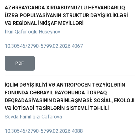
AZƏRBAYCANDA XIRDABUYNUZLU HEYVANDARLIQ
ÜZRƏ POPULYASİYANIN STRUKTUR DƏYİŞİKLİKLƏRİ
VƏ REGİONAL İNKİŞAF MEYİLLƏRİ
İlkin Qafur oğlu Hüseynov
10.30546/2790-5799.02.2026.4067
PDF
İQLİM DƏYİŞİKLİYİ VƏ ANTROPOGEN TƏZYİQLƏRİN
FONUNDA CƏBRAYIL RAYONUNDA TORPAQ
DEQRADASİYASININ DƏRİNLƏŞMƏSİ: SOSİAL, EKOLOJI
VƏ İQTİSADİ TƏSİRLƏRİN SİSTEMLİ TƏHLİLİ
Sevda Famil qızı Cəfərova
10.30546/2790-5799.02.2026.4088