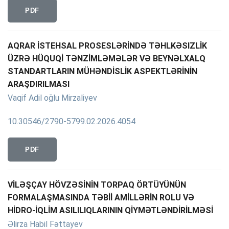
PDF
AQRAR İSTEHSAL PROSESLƏRİNDƏ TƏHLKƏSIZLİK
ÜZRƏ HÜQUQİ TƏNZİMLƏMƏLƏR VƏ BEYNƏLXALQ
STANDARTLARIN MÜHƏNDİSLİK ASPEKTLƏRİNİN
ARAŞDIRILMASI
Vaqif Adil oğlu Mirzaliyev
10.30546/2790-5799.02.2026.4054
PDF
VİLƏŞÇAY HÖVZƏSİNİN TORPAQ ÖRTÜYÜNÜN
FORMALAŞMASINDA TƏBİİ AMİLLƏRİN ROLU VƏ
HİDRO-İQLİM ASILILIQLARININ QİYMƏTLƏNDİRİLMƏSİ
Əlirza Habil Fəttayev