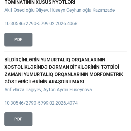
TƏMİNATININ XÜSUSİYYƏTLƏRİ
Akif Əsəd oğlu Əliyev, Hüseyn Ceyhun oğlu Kazımzadə
10.30546/2790-5799.02.2026.4068
PDF
BİLDİRÇİNLƏRİN YUMURTALIQ ORQANLARININ
XƏSTƏLİKLƏRİNDƏ DƏRMAN BİTKİLƏRİNİN TƏTBİQİ
ZAMANI YUMURTALIQ ORQANLARININ MORFOMETRİK
GÖSTƏRİCİLƏRİNİN ARAŞDIRILMASI
Arif Əlirza Tagiyev, Aytən Aydın Hüseynova
10.30546/2790-5799.02.2026.4074
PDF