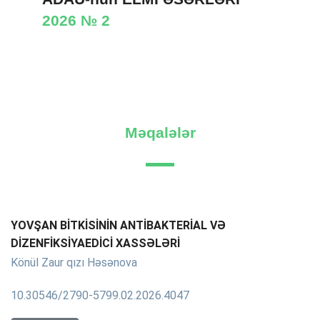
2026 № 2
Məqalələr
YOVŞAN BİTKİSİNİN ANTİBAKTERİAL VƏ
DİZENFİKSİYAEDİCİ XASSƏLƏRİ
Könül Zaur qızı Həsənova
10.30546/2790-5799.02.2026.4047