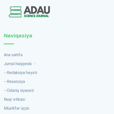
Naviqasiya
Ana səhifə
Jurnal haqqında
--
Redaksiya heyəti
--
Resenziya
--
Ödəniş siyasəti
Nəşr etikası
Müəllifər üçün