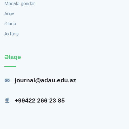
Məqalə göndər
Arxiv
Əlaqə
Axtarış
Əlaqə
journal@adau.edu.az
+99422 266 23 85