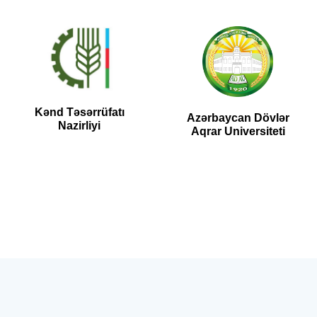
Milli Elmlər
Ali Attestasiya
Akademiyası
Komissiyası