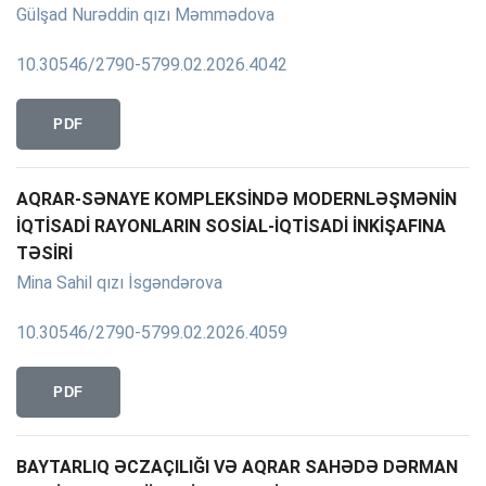
Gülşad Nurəddin qızı Məmmədova
10.30546/2790-5799.02.2026.4042
PDF
AQRAR-SƏNAYE KOMPLEKSİNDƏ MODERNLƏŞMƏNİN
İQTİSADİ RAYONLARIN SOSİAL-İQTİSADİ İNKİŞAFINA
TƏSİRİ
Mina Sahil qızı İsgəndərova
10.30546/2790-5799.02.2026.4059
PDF
BAYTARLIQ ƏCZAÇILIĞI VƏ AQRAR SAHƏDƏ DƏRMAN