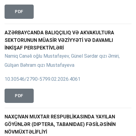
PDF
AZƏRBAYCANDA BALIQÇILIQ VƏ AKVAKULTURA
SEKTORUNUN MÜASİR VƏZİYYƏTİ VƏ DAVAMLI
İNKİŞAF PERSPEKTİVLƏRİ
Namiq Canəli oğlu Mustafayev, Günel Sərdar qızı Əmiri,
Gülşən Bəhram qızı Mustafayeva
10.30546/2790-5799.02.2026.4061
PDF
NAXÇIVAN MUXTAR RESPUBLİKASINDA YAYILAN
GÖYÜNLƏR (DIPTERA, TABANIDAE) FƏSİLƏSİNİN
NÖVMÜXTƏLİFLİYİ