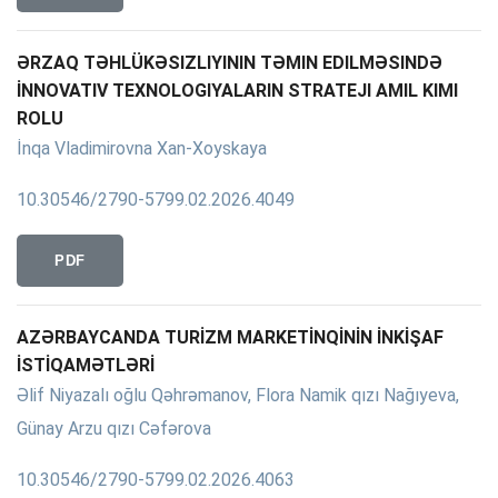
ƏRZAQ TƏHLÜKƏSIZLIYININ TƏMIN EDILMƏSINDƏ
İNNOVATIV TEXNOLOGIYALARIN STRATEJI AMIL KIMI
ROLU
İnqa Vladimirovna Xan-Xoyskaya
10.30546/2790-5799.02.2026.4049
PDF
AZƏRBAYCANDA TURİZM MARKETİNQİNİN İNKİŞAF
İSTİQAMƏTLƏRİ
Əlif Niyazalı oğlu Qəhrəmanov, Flora Namik qızı Nağıyeva,
Günay Arzu qızı Cəfərova
10.30546/2790-5799.02.2026.4063