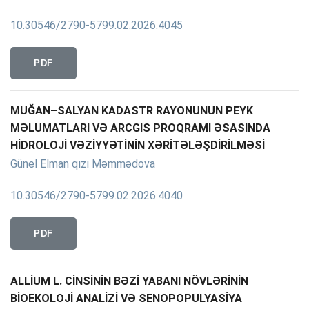
10.30546/2790-5799.02.2026.4045
PDF
MUĞAN–SALYAN KADASTR RAYONUNUN PEYK
MƏLUMATLARI VƏ ARCGIS PROQRAMI ƏSASINDA
HİDROLOJİ VƏZİYYƏTİNİN XƏRİTƏLƏŞDİRİLMƏSİ
Günel Elman qızı Məmmədova
10.30546/2790-5799.02.2026.4040
PDF
ALLİUM L. CİNSİNİN BƏZİ YABANI NÖVLƏRİNİN
BİOEKOLOJİ ANALİZİ VƏ SENOPOPULYASİYA