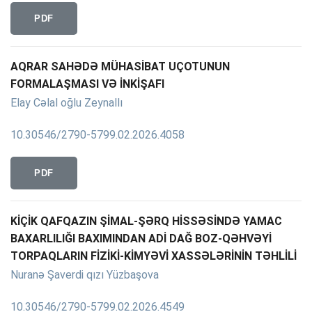
PDF
AQRAR SAHƏDƏ MÜHASİBAT UÇOTUNUN
FORMALAŞMASI VƏ İNKİŞAFI
Elay Cəlal oğlu Zeynallı
10.30546/2790-5799.02.2026.4058
PDF
KİÇİK QAFQAZIN ŞİMAL-ŞƏRQ HİSSƏSİNDƏ YAMAC
BAXARLILIĞI BAXIMINDAN ADİ DAĞ BOZ-QƏHVƏYİ
TORPAQLARIN FİZİKİ-KİMYƏVİ XASSƏLƏRİNİN TƏHLİLİ
Nuranə Şaverdi qızı Yüzbaşova
10.30546/2790-5799.02.2026.4549