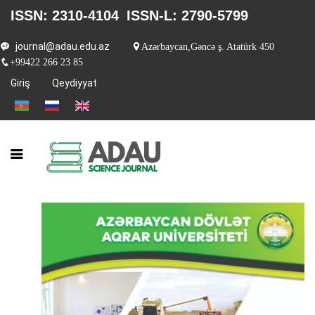
ISSN: 2310-4104
ISSN-L: 2790-5799
journal@adau.edu.az
Azərbaycan,Gəncə ş. Atatürk 450
+99422 266 23 85
Giriş
Qeydiyyat