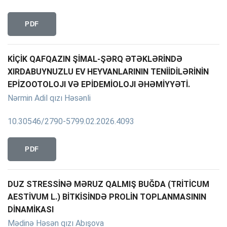
PDF
KİÇİK QAFQAZIN ŞİMAL-ŞƏRQ ƏTƏKLƏRİNDƏ
XIRDABUYNUZLU EV HEYVANLARININ TENİİDİLƏRİNİN
EPİZOOTOLOJI VƏ EPİDEMİOLOJI ƏHƏMİYYƏTİ.
Nərmin Adil qızı Həsənli
10.30546/2790-5799.02.2026.4093
PDF
DUZ STRESSİNƏ MƏRUZ QALMIŞ BUĞDA (TRİTİCUM
AESTİVUM L.) BİTKİSİNDƏ PROLİN TOPLANMASININ
DİNAMİKASI
Mədinə Həsən qızı Abışova